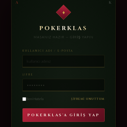
A
K
♦
POKERKLAS
MASANIZ HAZIR — GIRIŞ YAPIN
KULLANICI ADI / E-POSTA
ŞIFRE
Beni Hatırla
ŞIFREMI UNUTTUM
POKERKLAS'A GIRIŞ YAP