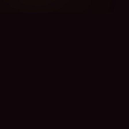
♠
♥
♣
♦
EM
OMAHA POKER
TURNUVALAR
CANLI CASINO
7
♦
♦
PLATFORM ÖZELLIKLERI
Neden
?
Pokerklas
Poker severlerin güvenle tercih ettiği tek adres
♠