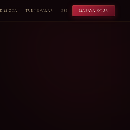
KIMIZDA
TURNUVALAR
SSS
MASAYA OTUR