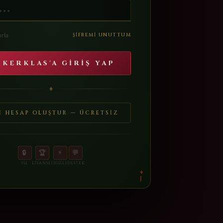
ırla
ŞIFREMI UNUTTUM
KERKLAS'A GIRIŞ YAP
♦
I HESAP OLUŞTUR — ÜCRETSIZ
🔒
🏆
⚡
💬
SSL
LISANSLI
HIZLI
DESTEK
♦
J