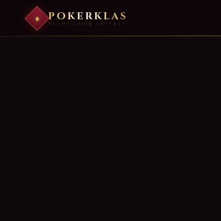
♥
♦
♥
♣
♠
POKERKLAS
♦
RESMI GIRIŞ SAYFASI