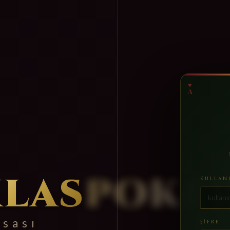
♥
A
LAS
KULLANI
asası
ŞIFRE