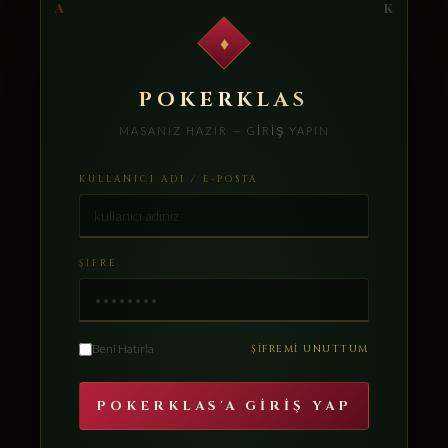
A
K
♦
POKERKLAS
MASANIZ HAZIR — GIRIŞ YAPIN
KULLANICI ADI / E-POSTA
ŞIFRE
Beni Hatırla
ŞIFREMI UNUTTUM
POKERKLAS'A GIRIŞ YAP