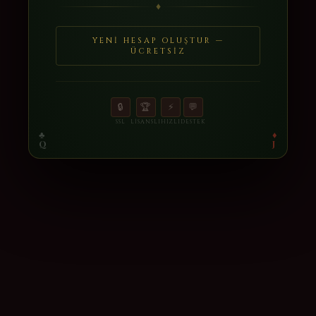
♦
YENI HESAP OLUŞTUR —
ÜCRETSIZ
🔒
🏆
⚡
💬
SSL
LISANSLI
HIZLI
DESTEK
♣
♦
Q
J