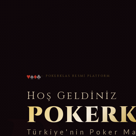
♥
♦
♠
♣
— POKERKLAS RESMI PLATFORM
Hoş Geldiniz
POKERK
Türkiye'nin Poker M