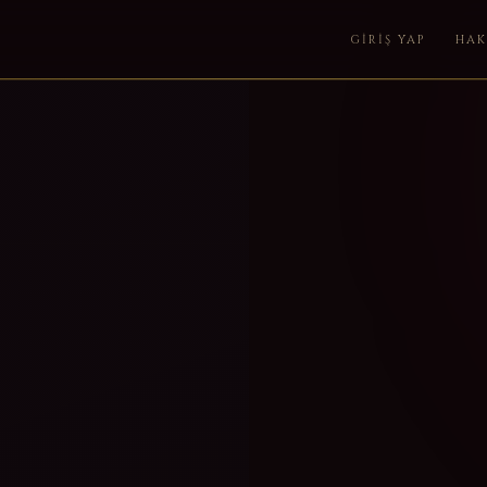
GIRIŞ YAP
HAK