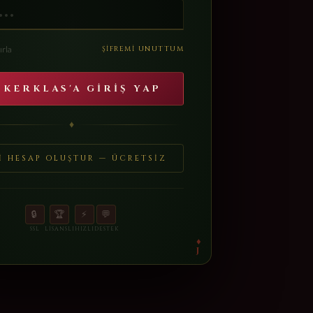
ırla
ŞIFREMI UNUTTUM
KERKLAS'A GIRIŞ YAP
♦
I HESAP OLUŞTUR — ÜCRETSIZ
🔒
🏆
⚡
💬
SSL
LISANSLI
HIZLI
DESTEK
♦
J