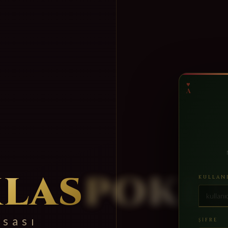
♥
A
LAS
KULLANI
asası
ŞIFRE